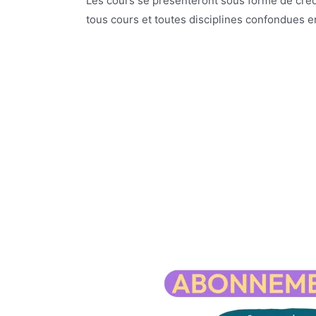
Les cours se présenteront sous forme de crédi
tous cours et toutes disciplines confondues en